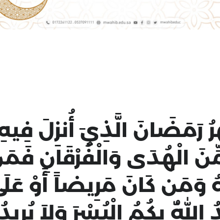
َمَضَانَ الَّذِيَ أُنزِلَ فِيهِ
ٍ مِّنَ الْهُدَى وَالْفُرْقَانِ ف
ُ وَمَن كَانَ مَرِيضاً أَوْ عَلَى
يدُ اللّهُ بِكُمُ الْيُسْرَ وَلاَ يُرِي