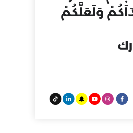
َاكُمْ وَلَعَلَّكُمْ
رك