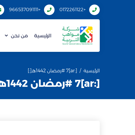
+966537091111
+0172261122
الرئيسية
من نحن
الرئيسية
[:ar]7 #رمضان 1442هـ[:]
[:ar]7 #رمضان 1442هـ[:]