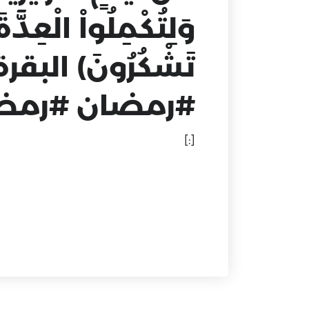
وَلِتُكْمِلُواْ الْعِدَّة
تَشْكُرُونَ) البقرة(185
#رمضان #رمضا
[:]