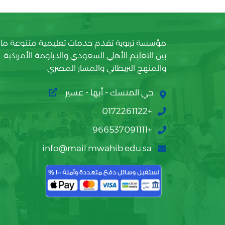
مؤسسة تربوية تقدم خدمات تعليمية متنوعة ما
بين التعليم الأهلي السعودي والدبلومة الأمريكية
والمنهج البريطاني والمسار المصري
حي المنسك - أبها - عسير
+0172261122
+966537091111
info@mail.mwahib.edu.sa