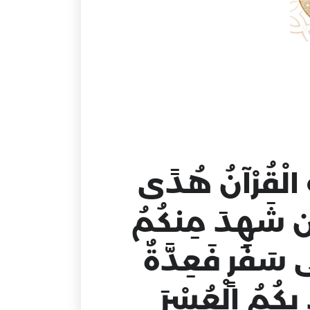
 الْقُرْآنُ هُدًى
َمَن شَهِدَ مِنكُمُ
 سَفَرٍ فَعِدَّةٌ
دُ بِكُمُ الْعُسْرَ