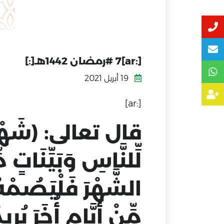
[:ar]7 #رمضان 1442هـ[:]
19 أبريل 2021
[:ar]
قال تعالى: (شَهْرُ ر
لِّلنَّاسِ وَبَيِّنَات
الشَّهْرَ فَلْيَصُمْه
مِّنْ أَيَّامٍ أُخَرَ يُرِ