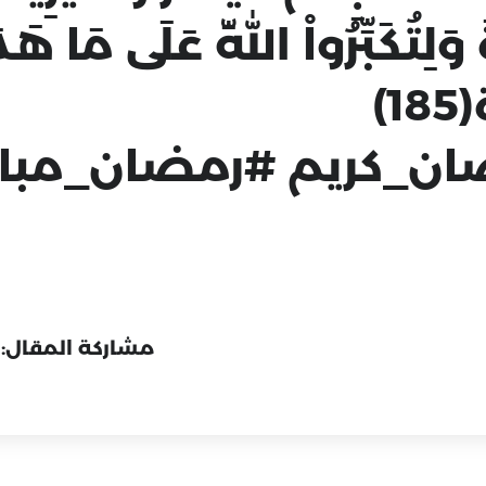
َ وَلِتُكَبِّرُواْ اللّهَ عَلَى مَا هَد
)
ن_كريم #رمضان_مبا
مشاركة المقال: