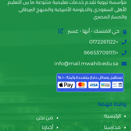
مؤسسة تربوية تقدم خدمات تعليمية متنوعة ما بين التعليم
الأهلي السعودي والدبلومة الأمريكية والمنهج البريطاني
والمسار المصري
حي المنسك - أبها - عسير
+0172261122
+966537091111
info@mail.mwahib.edu.sa
روابط مهمة
الرئيسية
من نحن
مدارسنا
أخبارنا