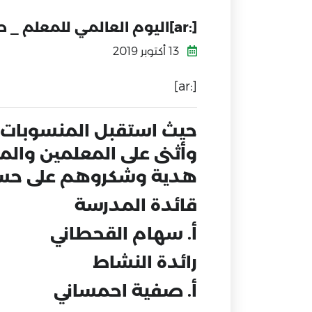
[:ar]اليوم العالمي للمعلم _ طلائع المستقبل العالمية بأبها[:]
13 أكتوبر 2019
[:ar]
‏حيث استقبل المنسوبات 
وأثنى على المعلمين والم
هدية وشكروهم على حسن
قائدة المدرسة
أ. سهام القحطاني
رائدة النشاط
أ. صفية احمساني