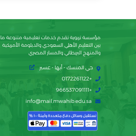
مؤسسة تربوية تقدم خدمات تعليمية متنوعة ما
بين التعليم الأهلي السعودي والدبلومة الأمريكية
والمنهج البريطاني والمسار المصري
حي المنسك - أبها - عسير
+0172261122
+966537091111
info@mail.mwahib.edu.sa