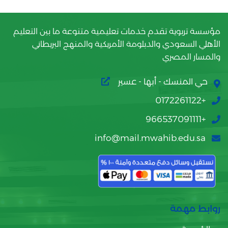
مؤسسة تربوية تقدم خدمات تعليمية متنوعة ما بين التعليم
الأهلي السعودي والدبلومة الأمريكية والمنهج البريطاني
والمسار المصري
حي المنسك - أبها - عسير
+0172261122
+966537091111
info@mail.mwahib.edu.sa
روابط مهمة