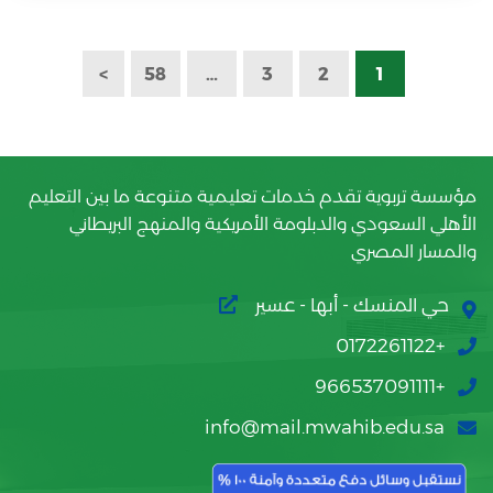
>
58
…
3
2
1
مؤسسة تربوية تقدم خدمات تعليمية متنوعة ما بين التعليم
الأهلي السعودي والدبلومة الأمريكية والمنهج البريطاني
والمسار المصري
حي المنسك - أبها - عسير
+0172261122
+966537091111
info@mail.mwahib.edu.sa