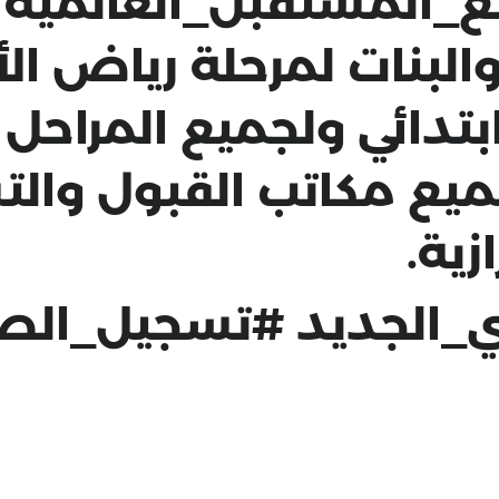
_المستقبل_العالمية
أ
البنات لمرحلة رياض ال
تدائي ولجميع المراحل 
جميع مكاتب القبول وا
زية.
ي_الجديد
#تسجيل_الص