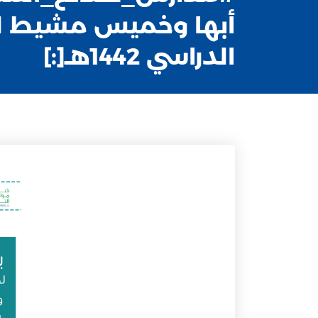
أبها وخميس مشيط ل
الدراسي 1442هـ[:]