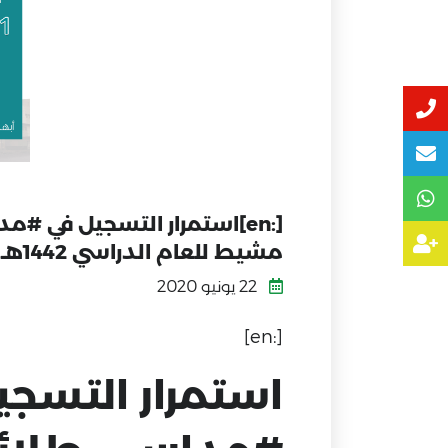
[:en]استمرار التسجيل في
مشيط للعام الدراسي 1442هـ[:]
22 يونيو 2020
[:en]
استمرار التسج