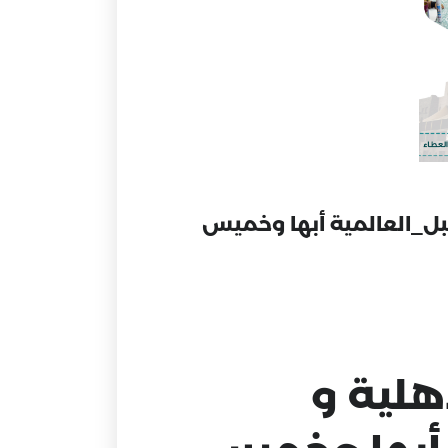
بل_العالمية أبها وخميس
هلية
و