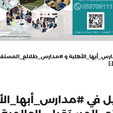
 #مدارس_أبها_الأهلية و #مدارس_طلائع_المستق
يل في
#مدارس_أبها_الأ