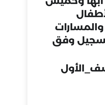
بها وخميس
أطفال
والمسارات
لتسجيل وفق
ف_الأول