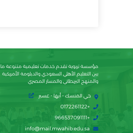
مؤسسة تربوية تقدم خدمات تعليمية متنوعة ما
بين التعليم الأهلي السعودي والدبلومة الأمريكية
والمنهج البريطاني والمسار المصري
حي المنسك - أبها - عسير
+0172261122
+966537091111
info@mail.mwahib.edu.sa