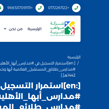
+966537091111
+0172261122
الرئيسية
من نحن
الرئيسية
[:en]استمرار التسجيل في #مدارس_أبها_الأهلي
#مدارس_طلائع_المستقبل_العالمية أبها وخ
1442هـ[:]
[:en]استمرار التسجيل
#مدارس_أبها_الأهلية
#مدارس_طلائع_المس