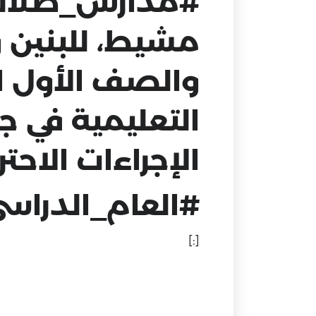
#مدارس_طلائع
مشيط، للبنين و
والصف الأول اب
التعليمية في 
الإجراءات الاحترا
#العام_الدراس
[:]