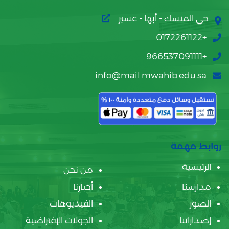
حي المنسك - أبها - عسير
+0172261122
+966537091111
info@mail.mwahib.edu.sa
روابط مهمة
الرئيسية
من نحن
مدارسنا
أخبارنا
الصور
الفيديوهات
إصداراتنا
الجولات الإفتراضية