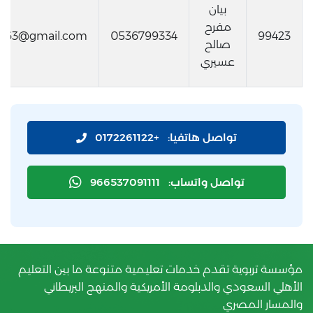
بيان
مفرح
di63@gmail.com
0536799334
99423
صالح
عسيري
تواصل هاتفيا:
+0172261122
تواصل واتساب:
966537091111
مؤسسة تربوية تقدم خدمات تعليمية متنوعة ما بين التعليم
الأهلي السعودي والدبلومة الأمريكية والمنهج البريطاني
والمسار المصري