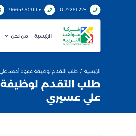
+966537091111
+0172261122
الرئيسية
من نحن
الرئيسية
طلب التقدم لوظيفة عهود أحمد علي
طلب التقدم لوظيفة 
علي عسيري