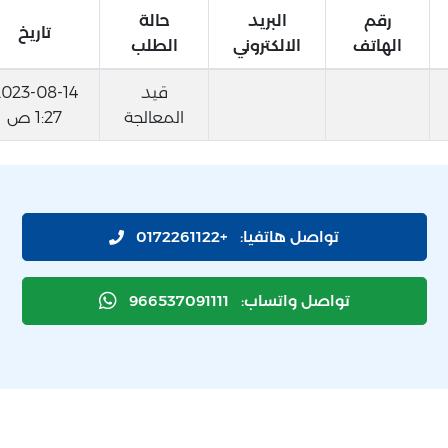
رقم
البريد
حالة
تاريخ
الهاتف
الالكتروني
الطلب
قيد
2023-08-14
المعالجة
1:27 ص
تواصل هاتفيا:
+0172261122
تواصل واتساب:
966537091111