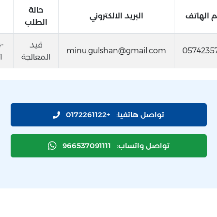
حالة
م الهاتف
البريد الالكتروني
الطلب
قيد
-
minu.gulshan@gmail.com
0574235
المعالجة
11 7
تواصل هاتفيا:
+0172261122
تواصل واتساب:
966537091111