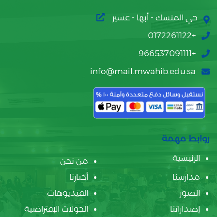
حي المنسك - أبها - عسير
+0172261122
+966537091111
info@mail.mwahib.edu.sa
روابط مهمة
الرئيسية
من نحن
مدارسنا
أخبارنا
الصور
الفيديوهات
إصداراتنا
الجولات الإفتراضية