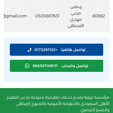
ريماس
مرعي
71@gmail.com
0505667631
80882
مهدي
القحطاني
تواصل هاتفيا:
+0172261122
تواصل واتساب:
966537091111
مؤسسة تربوية تقدم خدمات تعليمية متنوعة ما بين التعليم
الأهلي السعودي والدبلومة الأمريكية والمنهج البريطاني
والمسار المصري