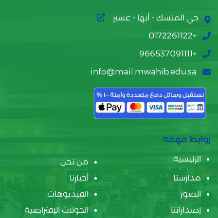
حي المنسك - أبها - عسير
+0172261122
+966537091111
info@mail.mwahib.edu.sa
روابط مهمة
الرئيسية
من نحن
مدارسنا
أخبارنا
الصور
الفيديوهات
إصداراتنا
الجولات الإفتراضية