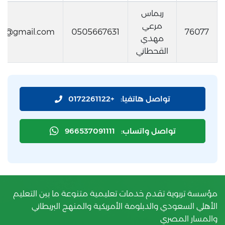
ريماس
مرعي
71@gmail.com
0505667631
76077
مهدي
القحطاني
تواصل هاتفيا:
+0172261122
تواصل واتساب:
966537091111
مؤسسة تربوية تقدم خدمات تعليمية متنوعة ما بين التعليم
الأهلي السعودي والدبلومة الأمريكية والمنهج البريطاني
والمسار المصري