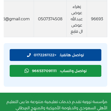
زهراء
عوض
96693
عبدالله
0507374508
w76@gmail.com
عوض
ال فايع
تواصل هاتفيا:
+0172261122
تواصل واتساب:
966537091111
مؤسسة تربوية تقدم خدمات تعليمية متنوعة ما بين التعليم
الأهلي السعودي والدبلومة الأمريكية والمنهج البريطاني