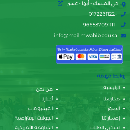
حي المنسك - أبها - عسير
+0172261122
+966537091111
info@mail.mwahib.edu.sa
روابط مهمة
الرئيسية
من نحن
مدارسنا
أخبارنا
الصور
الفيديوهات
إصداراتنا
الجولات الإفتراضية
تسجيل الطلاب
الدبلومة الأمريكية