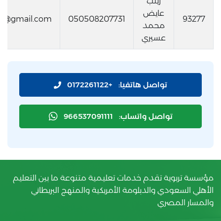
زينب
عايض
i31@gmail.com
050508207731
93277
محمد
عسيري
تواصل هاتفيا:
+0172261122
تواصل واتساب:
966537091111
مؤسسة تربوية تقدم خدمات تعليمية متنوعة ما بين التعليم
الأهلي السعودي والدبلومة الأمريكية والمنهج البريطاني
والمسار المصري