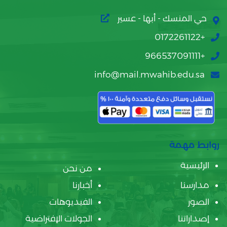
حي المنسك - أبها - عسير
+0172261122
+966537091111
info@mail.mwahib.edu.sa
روابط مهمة
الرئيسية
من نحن
مدارسنا
أخبارنا
الصور
الفيديوهات
إصداراتنا
الجولات الإفتراضية