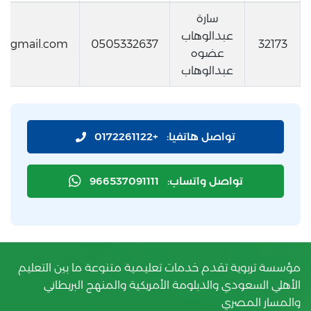
سارة
عبدالوهاب
99@gmail.com
0505332637
32173
عضوه
عبدالوهاب
تواصل هاتفيا:
+0172261122
تواصل واتساب:
966537091111
مؤسسة تربوية تقدم خدمات تعليمية متنوعة ما بين التعليم
الأهلي السعودي والدبلومة الأمريكية والمنهج البريطاني
والمسار المصري