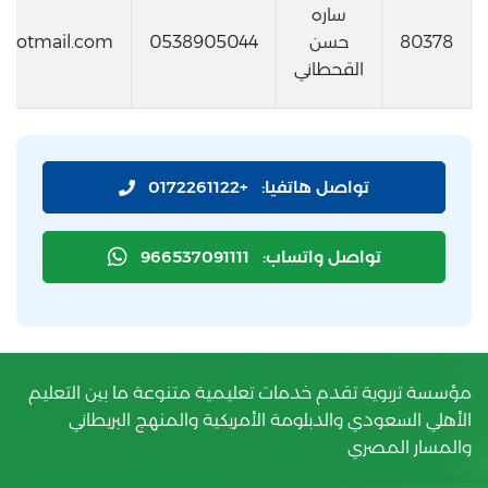
ساره
80378
حسن
0538905044
@hotmail.com
القحطاني
تواصل هاتفيا:
+0172261122
تواصل واتساب:
966537091111
مؤسسة تربوية تقدم خدمات تعليمية متنوعة ما بين التعليم
الأهلي السعودي والدبلومة الأمريكية والمنهج البريطاني
والمسار المصري