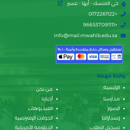
حي المنسك - أبها - عسير
+0172261122
+966537091111
info@mail.mwahib.edu.sa
روابط مهمة
الرئيسية
من نحن
مدارسنا
أخبارنا
الصور
الفيديوهات
إصداراتنا
الجولات الإفتراضية
تسجيل الطلاب
الدبلومة الأمريكية