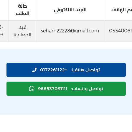
حالة
م الهاتف
البريد الالكتروني
الطلب
قيد
8-
seham22228@gmail.com
05540061
المعالجة
03 30
تواصل هاتفيا:
+0172261122
تواصل واتساب:
966537091111