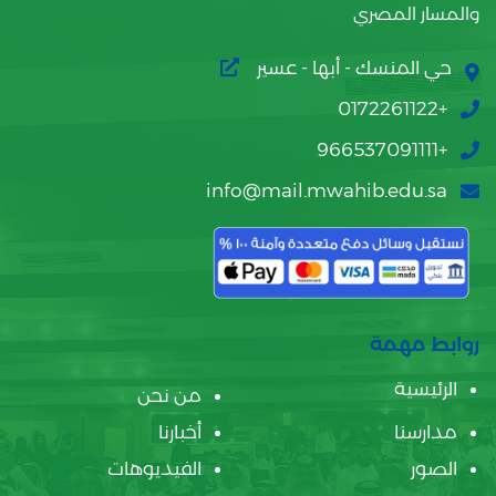
والمسار المصري
حي المنسك - أبها - عسير
+0172261122
+966537091111
info@mail.mwahib.edu.sa
روابط مهمة
الرئيسية
من نحن
مدارسنا
أخبارنا
الصور
الفيديوهات