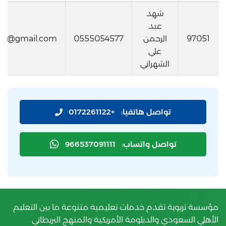
شهد
عبد
97051
الرحمن
0555054577
rni@gmail.com
علي
الشهراني
تواصل هاتفيا:
+0172261122
تواصل واتساب:
966537091111
مؤسسة تربوية تقدم خدمات تعليمية متنوعة ما بين التعليم
الأهلي السعودي والدبلومة الأمريكية والمنهج البريطاني