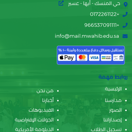
حي المنسك - أبها - عسير
+0172261122
+966537091111
info@mail.mwahib.edu.sa
روابط مهمة
الرئيسية
من نحن
مدارسنا
أخبارنا
الصور
الفيديوهات
إصداراتنا
الجولات الإفتراضية
تسجيل الطلاب
الدبلومة الأمريكية