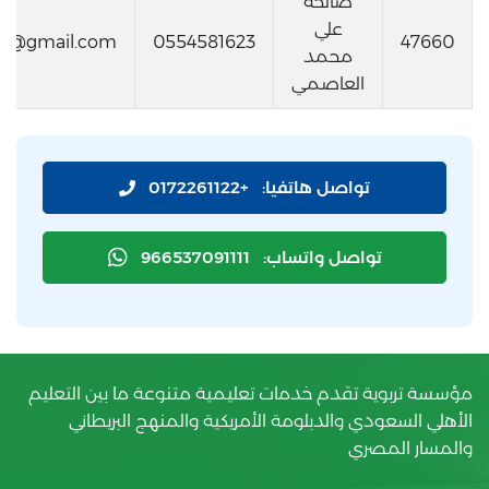
صالحة
علي
21@gmail.com
0554581623
47660
محمد
العاصمي
تواصل هاتفيا:
+0172261122
تواصل واتساب:
966537091111
مؤسسة تربوية تقدم خدمات تعليمية متنوعة ما بين التعليم
الأهلي السعودي والدبلومة الأمريكية والمنهج البريطاني
والمسار المصري