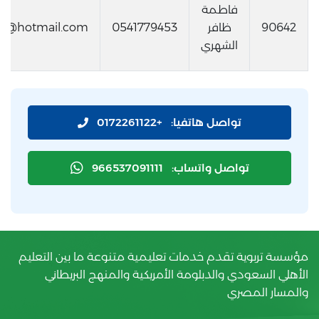
فاطمة
90642
ظافر
0541779453
3h@hotmail.com
الشهري
تواصل هاتفيا:
+0172261122
تواصل واتساب:
966537091111
مؤسسة تربوية تقدم خدمات تعليمية متنوعة ما بين التعليم
الأهلي السعودي والدبلومة الأمريكية والمنهج البريطاني
والمسار المصري