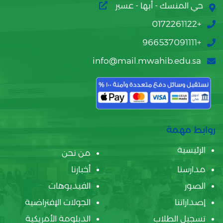
حي المنسك - أبها - عسير
+0172261122
+966537091111
info@mail.mwahib.edu.sa
روابط مهمة
الرئيسية
من نحن
مدارسنا
أخبارنا
الصور
الفيديوهات
إصداراتنا
الجولات الإفتراضية
تسجيل الطلاب
الدبلومة الأمريكية