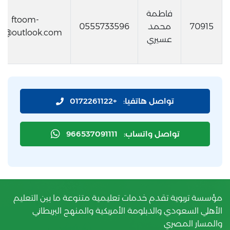
فاطمة
ftoom-
70915
محمد
0555733596
iri@outlook.com
عسيري
تواصل هاتفيا:
+0172261122
تواصل واتساب:
966537091111
مؤسسة تربوية تقدم خدمات تعليمية متنوعة ما بين التعليم
الأهلي السعودي والدبلومة الأمريكية والمنهج البريطاني
والمسار المصري