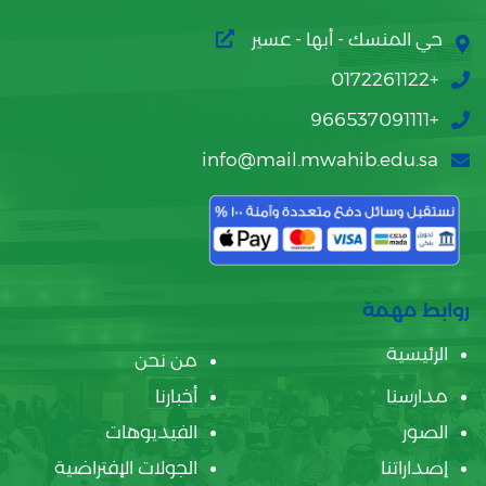
حي المنسك - أبها - عسير
+0172261122
+966537091111
info@mail.mwahib.edu.sa
روابط مهمة
الرئيسية
من نحن
مدارسنا
أخبارنا
الصور
الفيديوهات
إصداراتنا
الجولات الإفتراضية