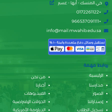
حي المنسك - أبها - عسير
+0172261122
+966537091111
info@mail.mwahib.edu.sa
روابط مهمة
الرئيسية
من نحن
مدارسنا
أخبارنا
الصور
الفيديوهات
إصداراتنا
الجولات الإفتراضية
تسجيل الطلاب
الدبلومة الأمريكية