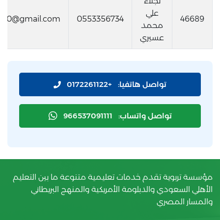
نجلاء
علي
0000@gmail.com
0553356734
46689
محمد
عسيري
تواصل هاتفيا:
+0172261122
تواصل واتساب:
966537091111
مؤسسة تربوية تقدم خدمات تعليمية متنوعة ما بين التعليم
الأهلي السعودي والدبلومة الأمريكية والمنهج البريطاني
والمسار المصري