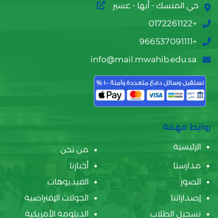
حي المنسك - أبها - عسير
+0172261122
+966537091111
info@mail.mwahib.edu.sa
روابط مهمة
الرئيسية
من نحن
مدارسنا
أخبارنا
الصور
الفيديوهات
إصداراتنا
الجولات الإفتراضية
تسجيل الطلاب
الدبلومة الأمريكية