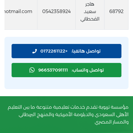
هاجر
68792
سعيد
0542358924
r@hotmail.com
القحطاني
تواصل هاتفيا:
+0172261122
تواصل واتساب:
966537091111
مؤسسة تربوية تقدم خدمات تعليمية متنوعة ما بين التعليم
الأهلي السعودي والدبلومة الأمريكية والمنهج البريطاني
والمسار المصري