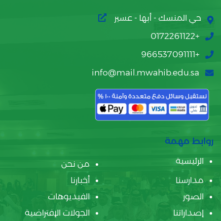
حي المنسك - أبها - عسير
+0172261122
+966537091111
info@mail.mwahib.edu.sa
روابط مهمة
الرئيسية
من نحن
مدارسنا
أخبارنا
الصور
الفيديوهات
إصداراتنا
الجولات الإفتراضية