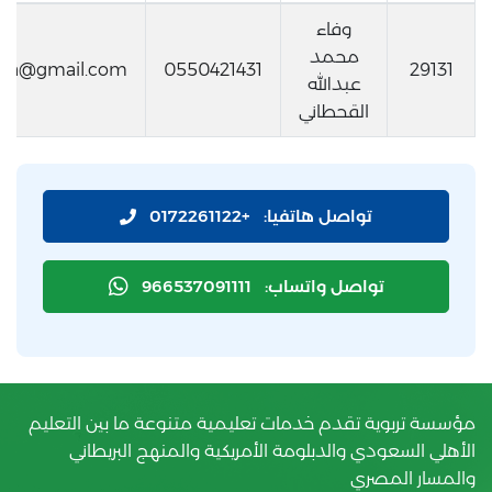
وفاء
محمد
fa@gmail.com
0550421431
29131
عبدالله
القحطاني
تواصل هاتفيا:
+0172261122
تواصل واتساب:
966537091111
مؤسسة تربوية تقدم خدمات تعليمية متنوعة ما بين التعليم
الأهلي السعودي والدبلومة الأمريكية والمنهج البريطاني
والمسار المصري