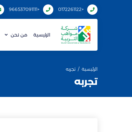
+966537091111
+0172261122
الرئيسية
من نحن
الرئيسية
تجربه
تجربه