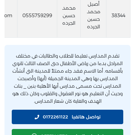
أصيل
محمد
محمد
38344
حسين
0555759299
l.com
حسين
الجرده
الجرده
تقدم المدارس تعليما للطلاب والطالبات في مختلف
المراحل بدءا من رياض الأطفال حتى الصف الثالث ثانوي
بأقسامه. أما الاسم فقد جاء ممثلاً للمدينة التي أنشأت
المدارس بها وهي المدينة الجميلة (أبها) وأصبحت
المدارس تحت مسمى مدارس أبها الأهلية بنين _ بنات
وحيث أن التعليم هو نور العقول والقلوب وكان ذلك هو
الهدف والغاية كان شعار المدارس.
تواصل هاتفيا
0172261122