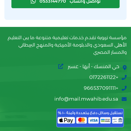
تواصل واتساب
0533144770
مؤسسة تربوية تقدم خدمات تعليمية متنوعة ما بين التعليم
الأهلي السعودي والدبلومة الأمريكية والمنهج البريطاني
والمسار المصري
حي المنسك - أبها - عسير
+0172261122
+966537091111
info@mail.mwahib.edu.sa