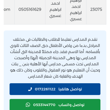
ابراهيم
احمد
احمد
23075
ابراهيم
0505161629
l.com
ابراهيم
عسيري
عسيري
تقدم المدارس تعليما للطلاب والطالبات في مختلف
المراحل بدءا من رياض الأطفال حتى الصف الثالث ثانوي
بأقسامه. أما الاسم فقد جاء ممثلاً للمدينة التي أنشأت
المدارس بها وهي المدينة الجميلة (أبها) وأصبحت
المدارس تحت مسمى مدارس أبها الأهلية بنين _ بنات
وحيث أن التعليم هو نور العقول والقلوب وكان ذلك هو
الهدف والغاية كان شعار المدارس.
تواصل هاتفيا
0172261122
تواصل واتساب
0533144770