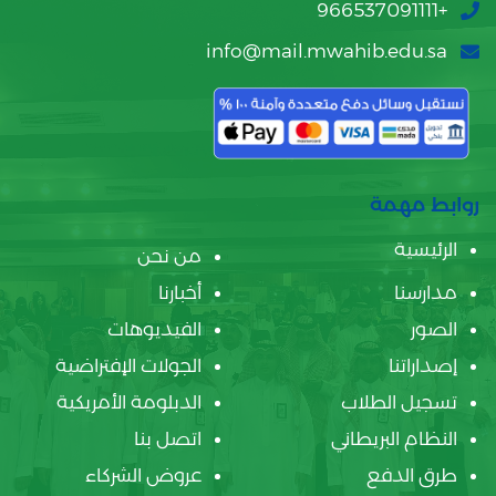
+966537091111
info@mail.mwahib.edu.sa
روابط مهمة
الرئيسية
من نحن
مدارسنا
أخبارنا
الصور
الفيديوهات
إصداراتنا
الجولات الإفتراضية
تسجيل الطلاب
الدبلومة الأمريكية
النظام البريطاني
اتصل بنا
طرق الدفع
عروض الشركاء