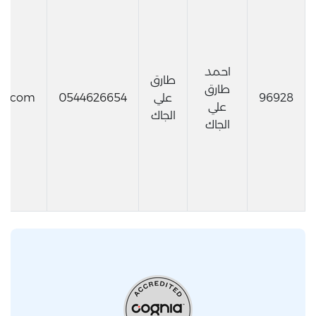
احمد
طارق
طارق
96928
علي
0544626654
il.com
علي
الجاك
الجاك