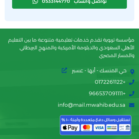
تواصل واتساب
0533144770
مؤسسة تربوية تقدم خدمات تعليمية متنوعة ما بين التعليم
الأهلي السعودي والدبلومة الأمريكية والمنهج البريطاني
والمسار المصري
حي المنسك - أبها - عسير
+0172261122
+966537091111
info@mail.mwahib.edu.sa