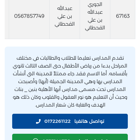
الجوري
عبدالله
عبدالله
67163
بن علي
0567857749
om
بن علي
القحطاني
القحطاني
تقدم المدارس تعليما للطلاب والطالبات في مختلف
المراحل بدءا من رياض الأطفال حتى الصف الثالث ثانوي
بأقسامه. أما الاسم فقد جاء ممثلاً للمدينة التي أنشأت
المدارس بها وهي المدينة الجميلة (أبها) وأصبحت
المدارس تحت مسمى مدارس أبها الأهلية بنين _ بنات
وحيث أن التعليم هو نور العقول والقلوب وكان ذلك هو
الهدف والغاية كان شعار المدارس.
تواصل هاتفيا
0172261122