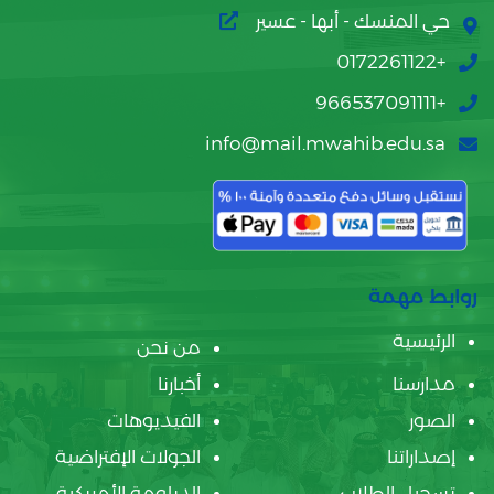
حي المنسك - أبها - عسير
+0172261122
+966537091111
info@mail.mwahib.edu.sa
روابط مهمة
الرئيسية
من نحن
مدارسنا
أخبارنا
الصور
الفيديوهات
إصداراتنا
الجولات الإفتراضية
تسجيل الطلاب
الدبلومة الأمريكية