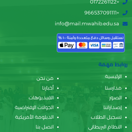
+0172261122
+966537091111
info@mail.mwahib.edu.sa
روابط مهمة
الرئيسية
من نحن
مدارسنا
أخبارنا
الصور
الفيديوهات
إصداراتنا
الجولات الإفتراضية
تسجيل الطلاب
الدبلومة الأمريكية
النظام البريطاني
اتصل بنا