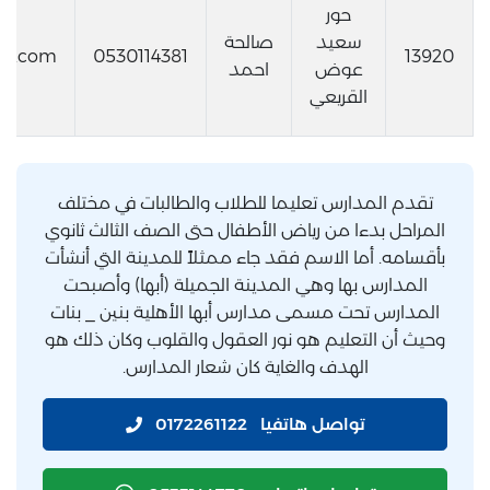
حور
سعيد
صالحة
il.com
0530114381
13920
عوض
احمد
القريعي
تقدم المدارس تعليما للطلاب والطالبات في مختلف
المراحل بدءا من رياض الأطفال حتى الصف الثالث ثانوي
بأقسامه. أما الاسم فقد جاء ممثلاً للمدينة التي أنشأت
المدارس بها وهي المدينة الجميلة (أبها) وأصبحت
المدارس تحت مسمى مدارس أبها الأهلية بنين _ بنات
وحيث أن التعليم هو نور العقول والقلوب وكان ذلك هو
الهدف والغاية كان شعار المدارس.
تواصل هاتفيا
0172261122