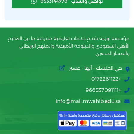
تواصل واتساب
0533144770
مؤسسة تربوية تقدم خدمات تعليمية متنوعة ما بين التعليم
الأهلي السعودي والدبلومة الأمريكية والمنهج البريطاني
والمسار المصري
حي المنسك - أبها - عسير
+0172261122
+966537091111
info@mail.mwahib.edu.sa