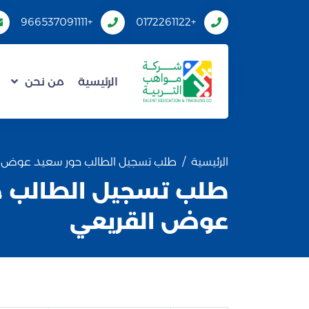
+966537091111
+0172261122
الرئيسية
من نحن
الرئيسية
طلب تسجيل الطالب حور سعيد عوض ا
طلب تسجيل الطالب ح
عوض القريعي