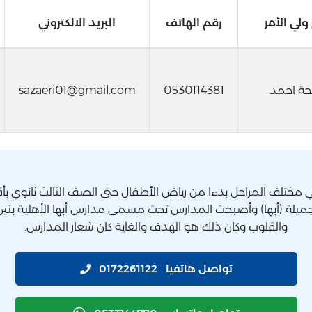
لي الأمر
رقم الهاتف
البريد الالكتروني
حة احمد
0530114381
sazaeri01@gmail.com
 مختلف المراحل بدءا من رياض الأطفال حتى الصف الثالث ثانوي بأق
جميلة (أبها) وأصبحت المدارس تحت مسمى مدارس أبها الأهلية بنين 
والقلوب وكان ذلك هو الهدف والغاية كان شعار المدارس.
تواصل هاتفيا
0172261122