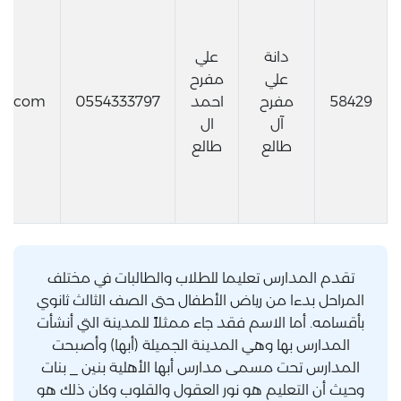
دانة
علي
علي
مفرح
58429
مفرح
احمد
0554333797
il.com
آل
ال
طالع
طالع
تقدم المدارس تعليما للطلاب والطالبات في مختلف
المراحل بدءا من رياض الأطفال حتى الصف الثالث ثانوي
بأقسامه. أما الاسم فقد جاء ممثلاً للمدينة التي أنشأت
المدارس بها وهي المدينة الجميلة (أبها) وأصبحت
المدارس تحت مسمى مدارس أبها الأهلية بنين _ بنات
وحيث أن التعليم هو نور العقول والقلوب وكان ذلك هو