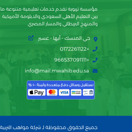
مؤسسة تربوية تقدم خدمات تعليمية متنوعة ما
بين التعليم الأهلي السعودي والدبلومة الأمريكية
والمنهج البريطاني والمسار المصري
حي المنسك - أبها - عسير
+0172261122
+966537091111
info@mail.mwahib.edu.sa
جميع الحقوق محفوظة لـ شركة مواهب التربية 2026