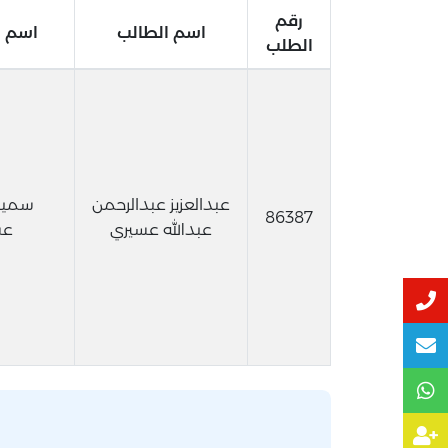
رقم
اسم الطالب
اسم و
الطلب
عبدالعزيز عبدالرحمن
سميه
86387
عبدالله عسيري
عس