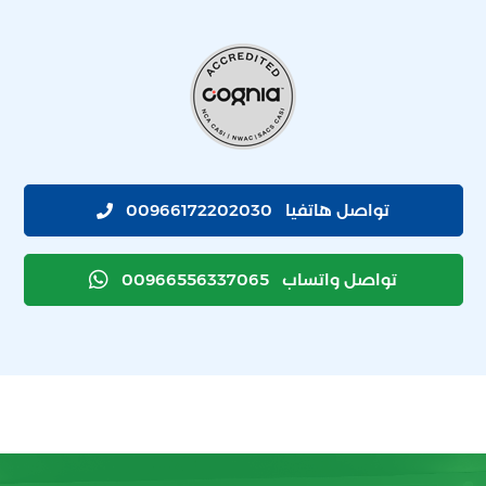
تواصل هاتفيا
00966172202030
تواصل واتساب
00966556337065