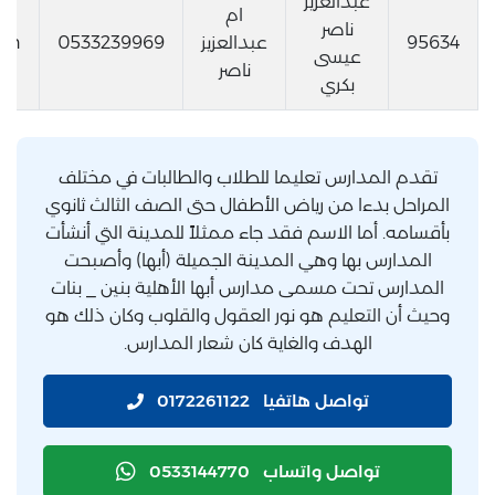
عبدالعزيز
ام
ناصر
95634
عبدالعزيز
0533239969
con
عيسى
ناصر
بكري
تقدم المدارس تعليما للطلاب والطالبات في مختلف
المراحل بدءا من رياض الأطفال حتى الصف الثالث ثانوي
بأقسامه. أما الاسم فقد جاء ممثلاً للمدينة التي أنشأت
المدارس بها وهي المدينة الجميلة (أبها) وأصبحت
المدارس تحت مسمى مدارس أبها الأهلية بنين _ بنات
وحيث أن التعليم هو نور العقول والقلوب وكان ذلك هو
الهدف والغاية كان شعار المدارس.
تواصل هاتفيا
0172261122
تواصل واتساب
0533144770