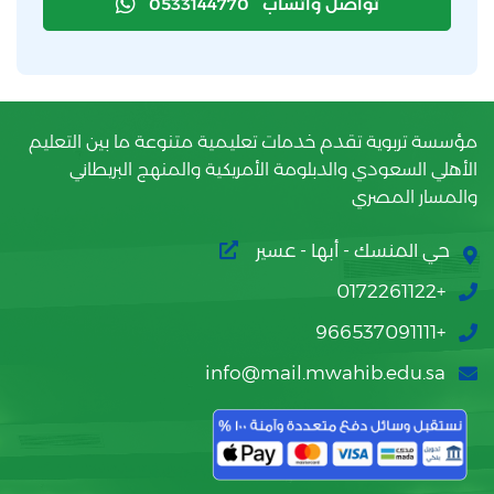
تواصل واتساب
0533144770
مؤسسة تربوية تقدم خدمات تعليمية متنوعة ما بين التعليم
الأهلي السعودي والدبلومة الأمريكية والمنهج البريطاني
والمسار المصري
حي المنسك - أبها - عسير
+0172261122
+966537091111
info@mail.mwahib.edu.sa