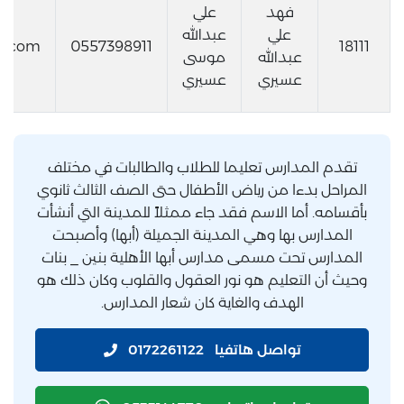
فهد
علي
علي
عبدالله
ud.com
0557398911
18111
عبدالله
موسى
عسيري
عسيري
تقدم المدارس تعليما للطلاب والطالبات في مختلف
المراحل بدءا من رياض الأطفال حتى الصف الثالث ثانوي
بأقسامه. أما الاسم فقد جاء ممثلاً للمدينة التي أنشأت
المدارس بها وهي المدينة الجميلة (أبها) وأصبحت
المدارس تحت مسمى مدارس أبها الأهلية بنين _ بنات
وحيث أن التعليم هو نور العقول والقلوب وكان ذلك هو
الهدف والغاية كان شعار المدارس.
تواصل هاتفيا
0172261122