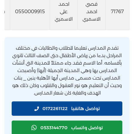
قصي
احمد
71767
احمد
علي
0550009915
sa
الاسمري
الاسمري
تقدم المدارس تعليما للطلاب والطالبات في مختلف
المراحل بدءا من رياض الأطفال حتى الصف الثالث ثانوي
بأقسامه. أما الاسم فقد جاء ممثلاً للمدينة التي أنشأت
المدارس بها وهي المدينة الجميلة (أبها) وأصبحت
المدارس تحت مسمى مدارس أبها الأهلية بنين _ بنات
وحيث أن التعليم هو نور العقول والقلوب وكان ذلك هو
الهدف والغاية كان شعار المدارس.
تواصل هاتفيا
0172261122
تواصل واتساب
0533144770