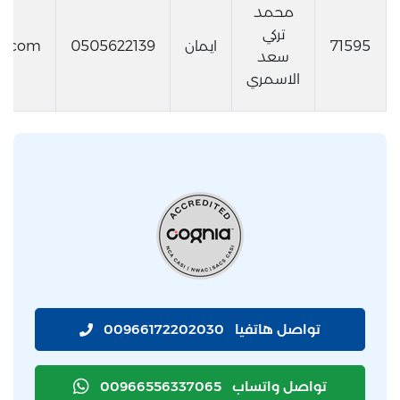
محمد
تركي
71595
ايمان
0505622139
l.com
سعد
الاسمري
تواصل هاتفيا
00966172202030
تواصل واتساب
00966556337065