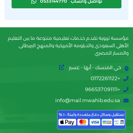
تواصل واتساب
0533144770
مؤسسة تربوية تقدم خدمات تعليمية متنوعة ما بين التعليم
الأهلي السعودي والدبلومة الأمريكية والمنهج البريطاني
والمسار المصري
حي المنسك - أبها - عسير
+0172261122
+966537091111
info@mail.mwahib.edu.sa