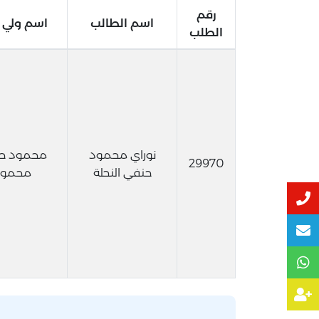
رقم
اسم الطالب
اسم ولي ا
الطلب
نوراي محمود
محمود ح
29970
حنفي النحلة
محمود