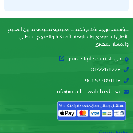
مؤسسة تربوية تقدم خدمات تعليمية متنوعة ما بين التعليم
الأهلي السعودي والدبلومة الأمريكية والمنهج البريطاني
والمسار المصري
حي المنسك - أبها - عسير
+0172261122
+966537091111
info@mail.mwahib.edu.sa
روابط مهمة