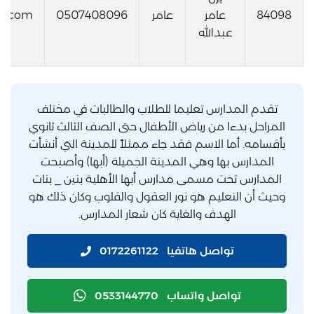
84098
عامر
عامر
0507408096
il.com
عبدالله
تقدم المدارس تعليما للطلاب والطالبات في مختلف
المراحل بدءا من رياض الأطفال حتى الصف الثالث ثانوي
بأقسامه. أما الاسم فقد جاء ممثلاً للمدينة التي أنشأت
المدارس بها وهي المدينة الجميلة (أبها) وأصبحت
المدارس تحت مسمى مدارس أبها الأهلية بنين _ بنات
وحيث أن التعليم هو نور العقول والقلوب وكان ذلك هو
الهدف والغاية كان شعار المدارس.
تواصل هاتفيا
0172261122
تواصل واتساب
0533144770