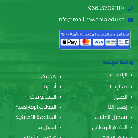
+966537091111
info@mail.mwahib.edu.sa
روابط مهمة
الرئيسية
من نحن
مدارسنا
أخبارنا
الصور
الفيديوهات
إصداراتنا
الجولات الإفتراضية
تسجيل الطلاب
الدبلومة الأمريكية
النظام البريطاني
اتصل بنا
طرق الدفع
عروض الشركاء