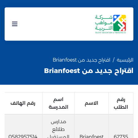
الرئيسية
اقتراح جديد من Brianfoest
اقتراح جديد من Brianfoest
رقم
اسم
الاسم
رقم الهاتف
الطلب
المدرسة
مدارس
طلائع
62735
Brianfoest
المستقبل
0582957514