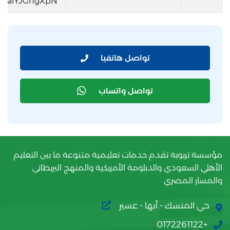
EPalYJGhgXpN
تواصل هاتفيا
تواصل واتساب
مؤسسة تربوية تقدم خدمات تعليمية متنوعة ما بين التعليم
الأهلي السعودي والدبلومة الأمريكية والمنهج البريطاني
والمسار المصري
حي المنسك - أبها - عسير
+0172261122