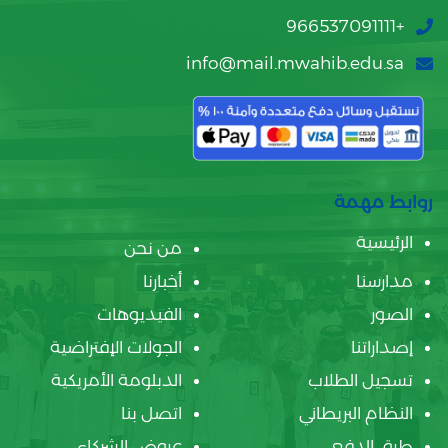
+966537091111
info@mail.mwahib.edu.sa
روابط مهمة
الرئيسية
من نحن
مدارسنا
أخبارنا
الصور
الفيديوهات
إصداراتنا
الجولات الإفتراضية
تسجيل الطلاب
الدبلومة الأمريكية
النظام البريطاني
اتصل بنا
طرق الدفع
عروض الشركاء