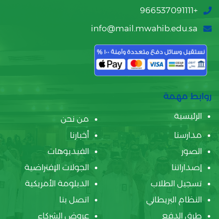
+966537091111
info@mail.mwahib.edu.sa
روابط مهمة
الرئيسية
من نحن
مدارسنا
أخبارنا
الصور
الفيديوهات
إصداراتنا
الجولات الإفتراضية
تسجيل الطلاب
الدبلومة الأمريكية
النظام البريطاني
اتصل بنا
طرق الدفع
عروض الشركاء