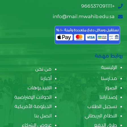
+966537091111
info@mail.mwahib.edu.sa
روابط مهمة
الرئيسية
من نحن
مدارسنا
أخبارنا
الصور
الفيديوهات
إصداراتنا
الجولات الإفتراضية
تسجيل الطلاب
الدبلومة الأمريكية
النظام البريطاني
اتصل بنا
طرق الدفع
عروض الشركاء