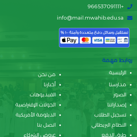
+966537091111
info@mail.mwahib.edu.sa
روابط مهمة
الرئيسية
من نحن
مدارسنا
أخبارنا
الصور
الفيديوهات
إصداراتنا
الجولات الإفتراضية
تسجيل الطلاب
الدبلومة الأمريكية
النظام البريطاني
اتصل بنا
طرق الدفع
عروض الشركاء