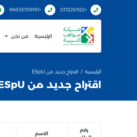
+966537091111
+0172261122
الرئيسية
من نحن
الرئيسية
اقتراح جديد من ESpU
اقتراح جديد من ESpU
رقم
الاسم