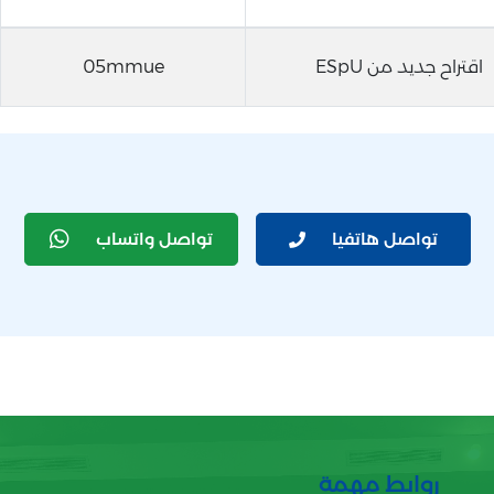
اقتراح جديد من ESpU
05mmue
تواصل هاتفيا
تواصل واتساب
روابط مهمة