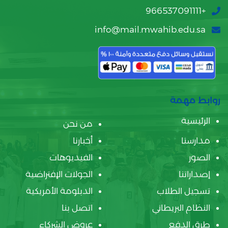
+966537091111
info@mail.mwahib.edu.sa
روابط مهمة
الرئيسية
من نحن
مدارسنا
أخبارنا
الصور
الفيديوهات
إصداراتنا
الجولات الإفتراضية
تسجيل الطلاب
الدبلومة الأمريكية
النظام البريطاني
اتصل بنا
طرق الدفع
عروض الشركاء